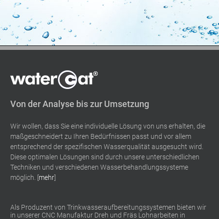
Von der Analyse bis zur Umsetzung
Wir wollen, dass Sie eine individuelle Lösung von uns erhalten, die
maßgeschneidert zu Ihren Bedürfnissen passt und vor allem
entsprechend der spezifischen Wasserqualität ausgesucht wird.
Diese optimalen Lösungen sind durch unsere unterschiedlichen
Techniken und verschiedenen Wasserbehandlungssysteme
möglich. [
mehr
]
Als Produzent von Trinkwasseraufbereitungssystemen bieten wir
in unserer CNC Manufaktur Dreh und Fräs Lohnarbeiten in