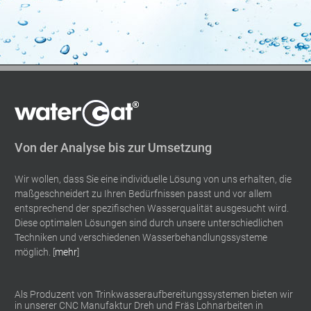
Von der Analyse bis zur Umsetzung
Wir wollen, dass Sie eine individuelle Lösung von uns erhalten, die
maßgeschneidert zu Ihren Bedürfnissen passt und vor allem
entsprechend der spezifischen Wasserqualität ausgesucht wird.
Diese optimalen Lösungen sind durch unsere unterschiedlichen
Techniken und verschiedenen Wasserbehandlungssysteme
möglich. [
mehr
]
Als Produzent von Trinkwasseraufbereitungssystemen bieten wir
in unserer CNC Manufaktur Dreh und Fräs Lohnarbeiten in